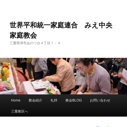
世界平和統一家庭連合 みえ中央
家庭教会
三重県津市あのつ台４丁目７－４
メ
Home
教会紹介
礼拝
教会BLOG
お問い合わせ
メ
イ
ン
三重教区へ
イ
メ
ニ
ン