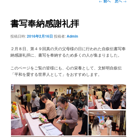
ュ
投
←
前へ
次へ
→
ー
稿
コ
ナ
ビ
書写奉納感謝礼拝
ン
ゲ
ー
投稿日時:
2016年2月16日
投稿者:
Admin
テ
シ
ョ
２月８日、第４９回真の天の父母様の日に行われた自叙伝書写奉
ン
ン
納感謝礼拝に、書写を奉納するため多くの人が集まりました。
ツ
このページをご覧の皆様にも、心の栄養として、文鮮明自叙伝
「平和を愛する世界人として」をおすすめします。
へ
移
動