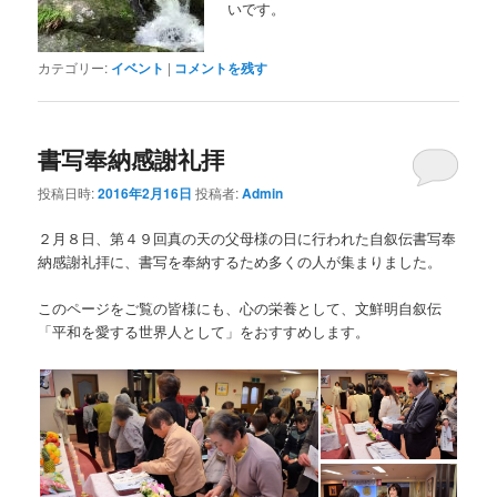
いです。
カテゴリー:
イベント
|
コメントを残す
書写奉納感謝礼拝
投稿日時:
2016年2月16日
投稿者:
Admin
２月８日、第４９回真の天の父母様の日に行われた自叙伝書写奉
納感謝礼拝に、書写を奉納するため多くの人が集まりました。
このページをご覧の皆様にも、心の栄養として、文鮮明自叙伝
「平和を愛する世界人として」をおすすめします。