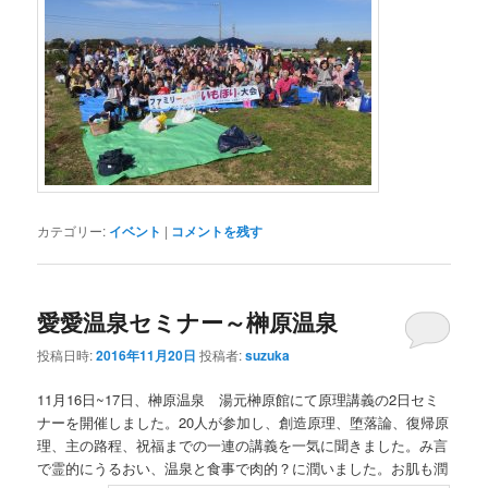
カテゴリー:
イベント
|
コメントを残す
愛愛温泉セミナー～榊原温泉
投稿日時:
2016年11月20日
投稿者:
suzuka
11月16日~17日、榊原温泉 湯元榊原館にて原理講義の2日セミ
ナーを開催しました。20人が参加し、創造原理、堕落論、復帰原
理、主の路程、祝福までの一連の講義を一気に聞きました。み言
で霊的にうるおい、温泉と食事で肉的？に潤いました。お肌も潤