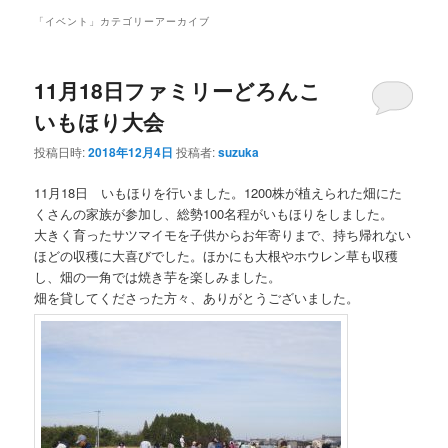
ン
コ
ュ
「
イベント
」カテゴリーアーカイブ
ー
コ
ン
11月18日ファミリーどろんこ
ン
テ
いもほり大会
テ
ン
投稿日時:
2018年12月4日
投稿者:
suzuka
ン
ツ
11月18日 いもほりを行いました。1200株が植えられた畑にた
くさんの家族が参加し、総勢100名程がいもほりをしました。
ツ
へ
大きく育ったサツマイモを子供からお年寄りまで、持ち帰れない
ほどの収穫に大喜びでした。ほかにも大根やホウレン草も収穫
へ
移
し、畑の一角では焼き芋を楽しみました。
畑を貸してくださった方々、ありがとうございました。
移
動
動