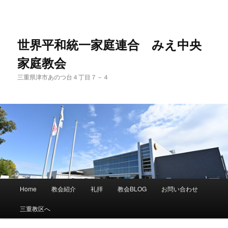
世界平和統一家庭連合 みえ中央
家庭教会
三重県津市あのつ台４丁目７－４
メ
Home
教会紹介
礼拝
教会BLOG
お問い合わせ
メ
サ
イ
ン
三重教区へ
イ
ブ
メ
ニ