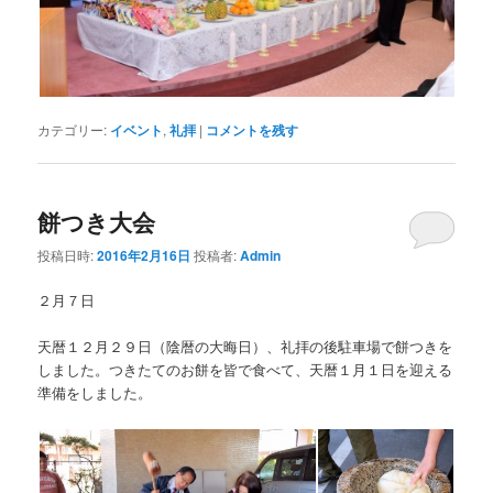
カテゴリー:
イベント
,
礼拝
|
コメントを残す
餅つき大会
投稿日時:
2016年2月16日
投稿者:
Admin
２月７日
天暦１２月２９日（陰暦の大晦日）、礼拝の後駐車場で餅つきを
しました。つきたてのお餅を皆で食べて、天暦１月１日を迎える
準備をしました。