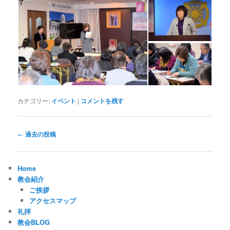
カテゴリー:
イベント
|
コメントを残す
投
←
過去の投稿
稿
ナ
ビ
Home
ゲ
教会紹介
ー
ご挨拶
シ
アクセスマップ
ョ
礼拝
ン
教会BLOG