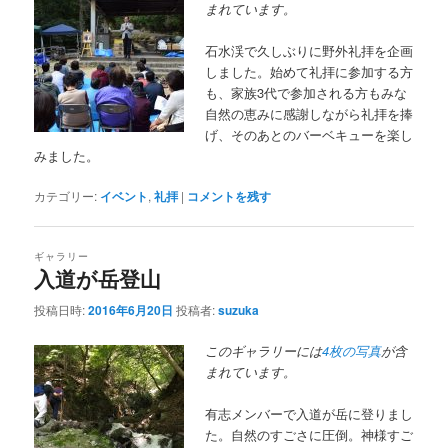
まれています。
石水渓で久しぶりに野外礼拝を企画
しました。始めて礼拝に参加する方
も、家族3代で参加される方もみな
自然の恵みに感謝しながら礼拝を捧
げ、そのあとのバーベキューを楽し
みました。
カテゴリー:
イベント
,
礼拝
|
コメントを残す
ギャラリー
入道が岳登山
投稿日時:
2016年6月20日
投稿者:
suzuka
このギャラリーには
4枚の写真
が含
まれています。
有志メンバーで入道が岳に登りまし
た。自然のすごさに圧倒。神様すご