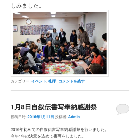
しみました。
カテゴリー:
イベント
,
礼拝
|
コメントを残す
1月8日自叙伝書写奉納感謝祭
投稿日時:
2016年1月11日
投稿者:
Admin
2016年初めての自叙伝書写奉納感謝祭を行いました。
今年1年の決意を込めて書写をしました。