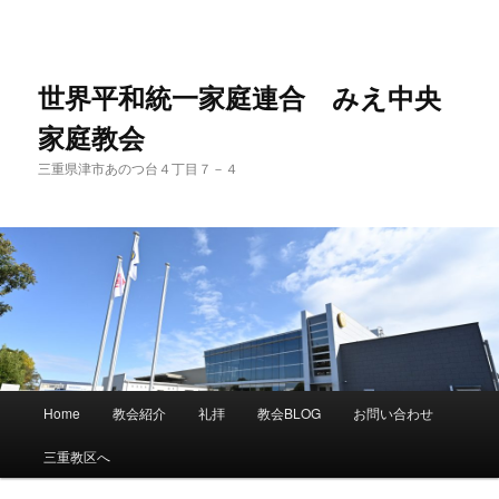
世界平和統一家庭連合 みえ中央
家庭教会
三重県津市あのつ台４丁目７－４
メ
Home
教会紹介
礼拝
教会BLOG
お問い合わせ
メ
イ
ン
三重教区へ
イ
メ
ニ