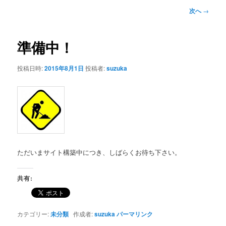
ン
ュ
投
次へ
→
ー
稿
コ
ナ
ビ
準備中！
ン
ゲ
ー
投稿日時:
2015年8月1日
投稿者:
suzuka
テ
シ
ョ
ン
ン
ツ
へ
ただいまサイト構築中につき、しばらくお待ち下さい。
移
共有:
動
カテゴリー:
未分類
作成者:
suzuka
パーマリンク